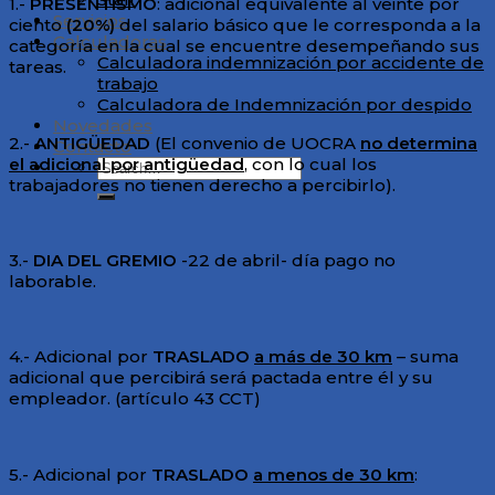
1.-
PRESENTISMO
: adicional equivalente al veinte por
Servicios
ciento
(20%)
del salario básico que le corresponda a la
Calculadoras
categoría en la cual se encuentre desempeñando sus
Calculadora indemnización por accidente de
tareas.
trabajo
Calculadora de Indemnización por despido
Novedades
2.-
ANTIGÜEDAD
(El convenio de UOCRA
no determina
Contacto
el adicional por antigüedad
, con lo cual los
trabajadores no tienen derecho a percibirlo).
3.-
DIA DEL GREMIO
-22 de abril- día pago no
laborable.
4.- Adicional por
TRASLADO
a más de 30
km
– suma
adicional que percibirá será pactada entre él y su
empleador. (artículo 43 CCT)
5.- Adicional por
TRASLADO
a menos de 30
km
: