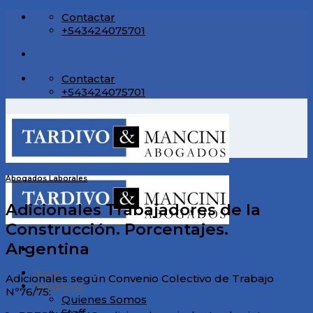
Skip
Contactar
to
+543424075701
content
Contactar
+543424075701
Abogados Laborales
Adicionales Trabajadores de la
Construcción. Porcentajes.
Argentina
Inicio
Adicionales según Convenio Colectivo de Trabajo
Nosotros
Nº76/75:
Quienes Somos
Staff