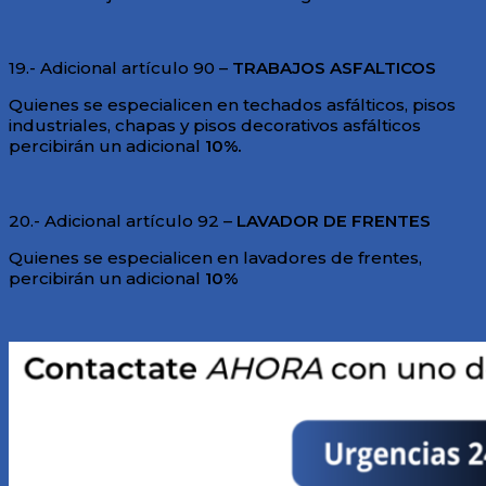
19.- Adicional artículo 90 –
TRABAJOS
ASFALTICOS
Quienes se especialicen en techados asfálticos, pisos
industriales, chapas y pisos decorativos asfálticos
percibirán un adicional
1
0%.
20.- Adicional artículo 92 –
LAVADOR DE FRENTES
Quienes se especialicen en lavadores de frentes,
percibirán un adicional
10%