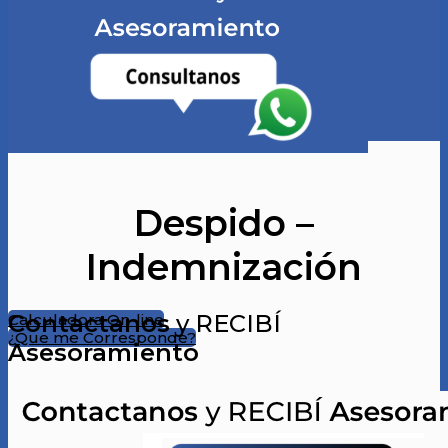
Despido –
Indemnización
Contactanos
y RECIBÍ
Calculadora On-line
¿Que me Corresponde?
Asesoramiento