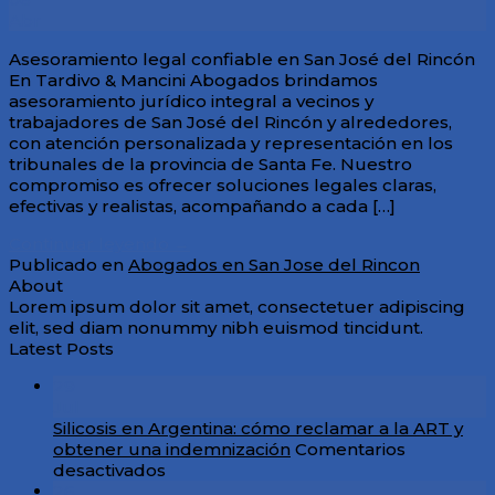
Abr
Asesoramiento legal confiable en San José del Rincón
En Tardivo & Mancini Abogados brindamos
asesoramiento jurídico integral a vecinos y
trabajadores de San José del Rincón y alrededores,
con atención personalizada y representación en los
tribunales de la provincia de Santa Fe. Nuestro
compromiso es ofrecer soluciones legales claras,
efectivas y realistas, acompañando a cada […]
Continuar leyendo
→
Publicado en
Abogados en San Jose del Rincon
About
Lorem ipsum dolor sit amet, consectetuer adipiscing
elit, sed diam nonummy nibh euismod tincidunt.
Latest Posts
29
Jul
Silicosis en Argentina: cómo reclamar a la ART y
obtener una indemnización
Comentarios
en
desactivados
Silicosis
26