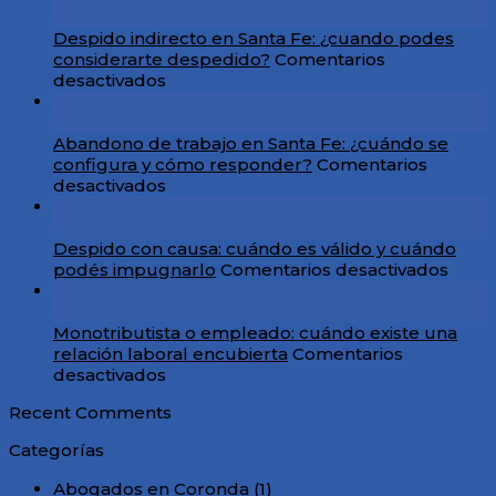
en
Jul
Argentina:
Despido indirecto en Santa Fe: ¿cuando podes
cómo
considerarte despedido?
Comentarios
reclamar
en
desactivados
a
Despido
26
la
indirecto
Jul
ART
en
Abandono de trabajo en Santa Fe: ¿cuándo se
y
Santa
configura y cómo responder?
Comentarios
obtener
Fe:
en
desactivados
una
¿cuando
Abandono
26
indemnización
podes
de
Jul
considerarte
trabajo
Despido con causa: cuándo es válido y cuándo
despedido?
en
en
podés impugnarlo
Comentarios desactivados
Santa
Desp
26
Fe:
con
Jul
¿cuándo
causa
Monotributista o empleado: cuándo existe una
se
cuán
relación laboral encubierta
Comentarios
configura
en
es
desactivados
y
Monotributista
válid
Recent Comments
cómo
o
y
responder?
empleado:
cuán
Categorías
cuándo
podé
existe
impu
Abogados en Coronda
(1)