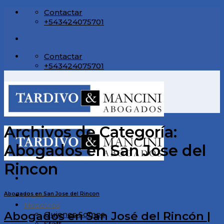
Skip
Contactar
to
+543424075701
content
Contactar
+543424075701
Archivos de Categoría:
Abogados en San Jose del
Rincon
Abogados en San Jose del Rincon
Inicio
Nosotros
Abogados en San José del Rincón |
Quienes Somos
Staff